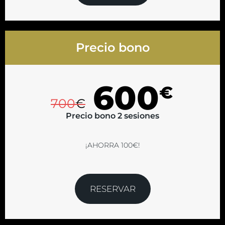
Precio bono
600
€
700
€
Precio bono 2 sesiones
¡AHORRA 100€!
RESERVAR