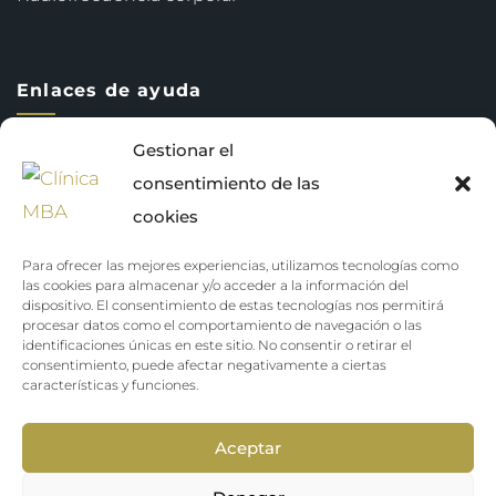
Enlaces de ayuda
Gestionar el
consentimiento de las
Política de privacidad
cookies
Terminos y condiciones
Para ofrecer las mejores experiencias, utilizamos tecnologías como
Política de cookies (UE)
las cookies para almacenar y/o acceder a la información del
dispositivo. El consentimiento de estas tecnologías nos permitirá
procesar datos como el comportamiento de navegación o las
identificaciones únicas en este sitio. No consentir o retirar el
consentimiento, puede afectar negativamente a ciertas
características y funciones.
Aceptar