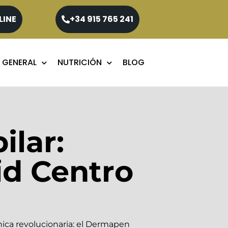
LINE
+34 915 765 241
 GENERAL
NUTRICIÓN
BLOG
ilar:
id Centro
nica revolucionaria: el Dermapen