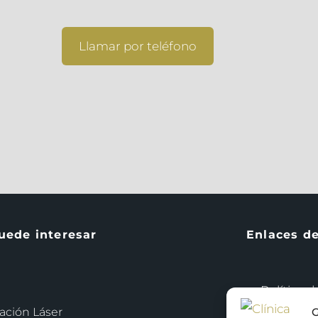
Llamar por teléfono
uede interesar
Enlaces d
Política d
ación Láser
G