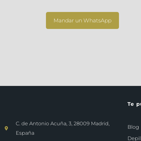
Mandar un WhatsApp
Te p
C. de Antonio Acuña, 3, 28009 Madrid,
Blog
España
Depil