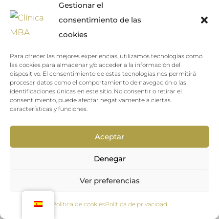
métodos de depilación. En Clínica MBA, entendemos la
Gestionar el
ciencia detrás de esta técnica y la aplicamos con
consentimiento de las
precisión para garantizar la satisfacción de nuestros
cookies
pacientes.
Para ofrecer las mejores experiencias, utilizamos tecnologías como
las cookies para almacenar y/o acceder a la información del
dispositivo. El consentimiento de estas tecnologías nos permitirá
Reserva tu cita ya
procesar datos como el comportamiento de navegación o las
identificaciones únicas en este sitio. No consentir o retirar el
consentimiento, puede afectar negativamente a ciertas
Ventajas de la
características y funciones.
Depilación Láser
Aceptar
Una de las principales ventajas de la depilación láser es
Denegar
la duración de sus resultados. A diferencia de la cera o la
Ver preferencias
cuchilla, que ofrecen resultados temporales, la
¡Hola! ¿Cómo puedo ayudarte?
depilación láser ofrece una solución más permanente.
Política de cookies
Política de privacidad
Además, es menos dolorosa y puede aplicarse en áreas