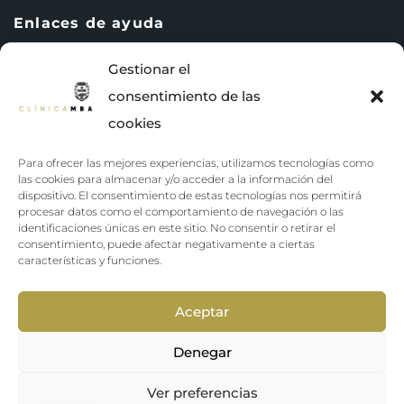
Enlaces de ayuda
Gestionar el
consentimiento de las
Política de privacidad
cookies
Terminos y condiciones
Para ofrecer las mejores experiencias, utilizamos tecnologías como
Política de cookies (UE)
las cookies para almacenar y/o acceder a la información del
dispositivo. El consentimiento de estas tecnologías nos permitirá
procesar datos como el comportamiento de navegación o las
identificaciones únicas en este sitio. No consentir o retirar el
consentimiento, puede afectar negativamente a ciertas
características y funciones.
Aceptar
Denegar
Get Inside the
Copyright ©️ 2024 Clínica MBA. Diseñado por
Ver preferencias