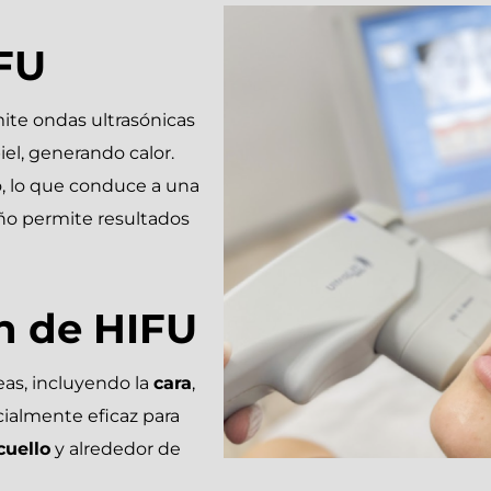
FU
mite ondas ultrasónicas
iel, generando calor.
o, lo que conduce a una
eño permite resultados
n de HIFU
eas, incluyendo la
cara
,
cialmente eficaz para
cuello
y alrededor de