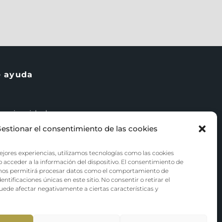
e ayuda
e privacidad
estionar el consentimiento de las cookies
y condiciones
ejores experiencias, utilizamos tecnologías como las cookies
e cookies (UE)
 acceder a la información del dispositivo. El consentimiento de
 nos permitirá procesar datos como el comportamiento de
entificaciones únicas en este sitio. No consentir o retirar el
ede afectar negativamente a ciertas características y