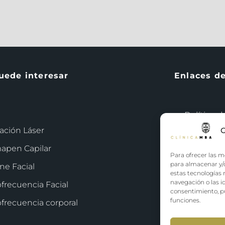
uede interesar
Enlaces d
Política d
ación Láser
G
Terminos 
apen Capilar
Para ofrecer las m
Política d
para almacenar y/o
ne Facial
estas tecnologías
navegación o las id
frecuencia Facial
consentimiento, pu
funciones.
frecuencia corporal