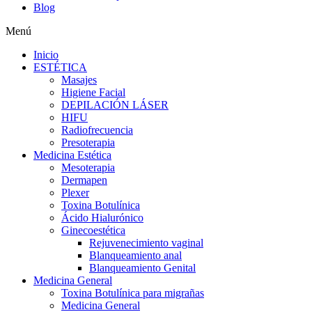
Blog
Menú
Inicio
ESTÉTICA
Masajes
Higiene Facial
DEPILACIÓN LÁSER
HIFU
Radiofrecuencia
Presoterapia
Medicina Estética
Mesoterapia
Dermapen
Plexer
Toxina Botulínica
Ácido Hialurónico
Ginecoestética
Rejuvenecimiento vaginal
Blanqueamiento anal
Blanqueamiento Genital
Medicina General
Toxina Botulínica para migrañas
Medicina General