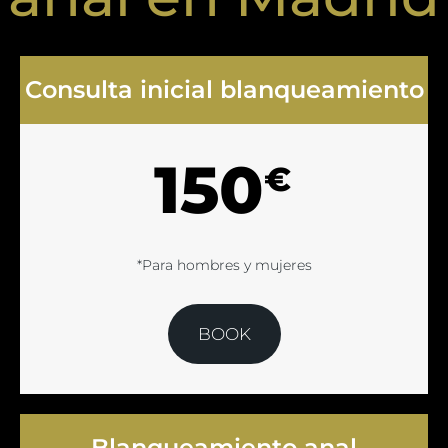
Consulta inicial blanqueamiento
150
€
*Para hombres y mujeres
BOOK
Blanqueamiento anal