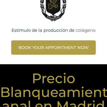
Estímulo de la producción de
colágeno
BOOK YOUR APPOINTMENT NOW
Precio
Blanqueamien
anal en Madrid