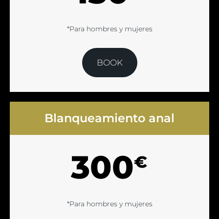
*Para hombres y mujeres
BOOK
Blanqueamiento anal
300
€
*Para hombres y mujeres