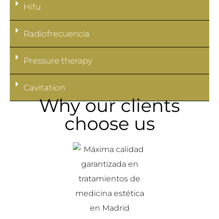
Hifu
Radiofrecuencia
Pressure therapy
Cavitation
Why our clients
choose us