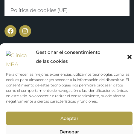
Política de cookies (UE)
Gestionar el consentimiento
de las cookies
Para ofrecer las mejores experiencias, utilizamos tecnologías como las
Get Inside the
Copyright ©️ 2024 Clínica MBA. Diseñado por
cookies para almacenar y/o acceder a la información del dispositivo. El
consentimiento de estas tecnologías nos permitirá procesar datos
Business
como el comportamiento de navegación o las identificaciones únicas
en este sitio. No consentir o retirar el consentimiento, puede afectar
negativamente a ciertas características y funciones.
Aceptar
Denegar