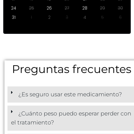
24
25
26
27
28
29
30
31
1
2
3
4
5
6
Preguntas frecuentes
¿Es seguro usar este medicamiento?
¿Cuánto peso puedo esperar perder con
el tratamiento?