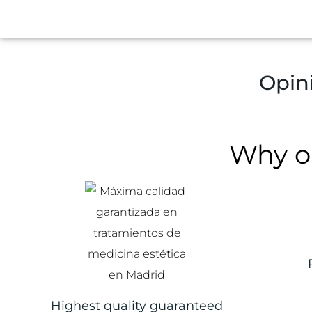
Opin
Why ou
Highest quality guaranteed