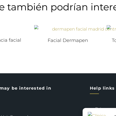
e también podrían inter
cia facial
Facial Dermapen
T
may be interested in
Help links
Privacy po