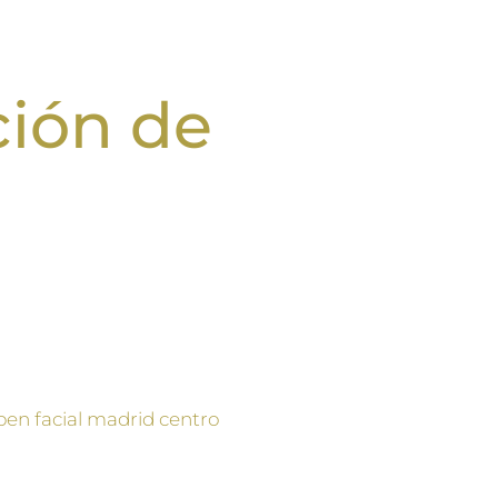
ción de
nación de manchas en la piel,
d, el sol, mala cicatrización
cial Dermapen