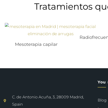
Tratamientos qu
Radiofrecuen
Mesoterapia capilar
You 
C. de Antonio Acuña, 3, 28009 Madrid,
Blog
Spain