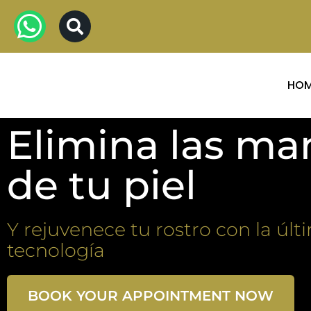
HO
Elimina las m
de tu piel
Y rejuvenece tu rostro con la últ
tecnología
BOOK YOUR APPOINTMENT NOW