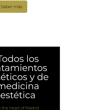
Saber más
Todos los
atamientos
téticos y de
medicina
estética
n the heart of Madrid