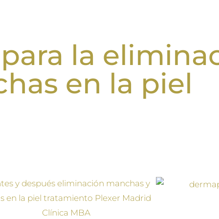
para la elimina
has en la piel
a amplia variedad de tipos de tratamientos para la elimi
 que desee tratar. Eliminamos manchas causadas por la eda
né. Y eliminamos lunares y verrugas.
Fa