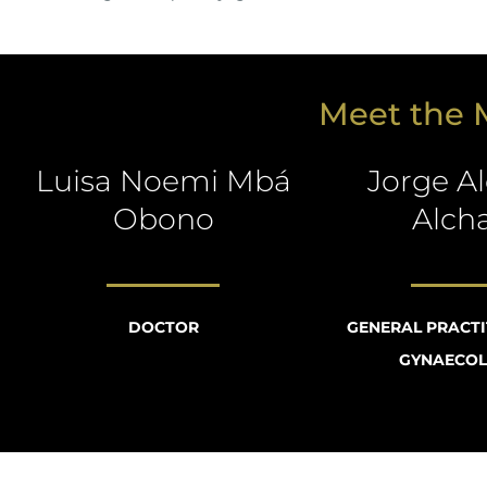
Meet the M
Luisa Noemi Mbá
Jorge A
Obono
Alch
DOCTOR
GENERAL PRACT
GYNAECOL