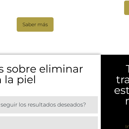
Plexer
Saber más
 sobre eliminar
la piel
tr
es
seguir los resultados deseados?
I