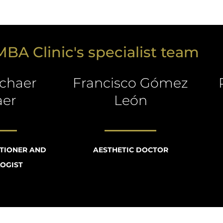
BA Clinic's specialist team
lchaer
Francisco Gómez
aer
León
ITIONER AND
AESTHETIC DOCTOR
OGIST