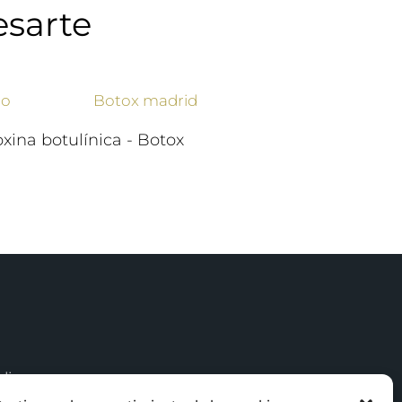
esarte
oxina botulínica - Botox
licy