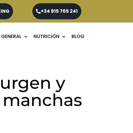
KING
+34 915 765 241
 GENERAL
NUTRICIÓN
BLOG
surgen y
s manchas