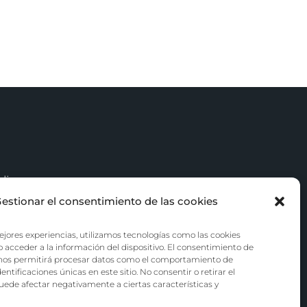
licy
estionar el consentimiento de las cookies
d Conditions
ejores experiencias, utilizamos tecnologías como las cookies
e cookies (UE)
 acceder a la información del dispositivo. El consentimiento de
 nos permitirá procesar datos como el comportamiento de
entificaciones únicas en este sitio. No consentir o retirar el
ede afectar negativamente a ciertas características y