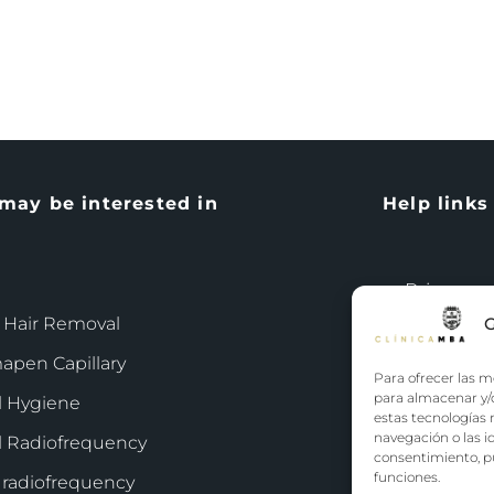
may be interested in
Help links
Privacy po
 Hair Removal
G
Terms an
apen Capillary
Para ofrecer las m
Política d
para almacenar y/o
l Hygiene
estas tecnologías
navegación o las id
l Radiofrequency
consentimiento, pu
funciones.
 radiofrequency